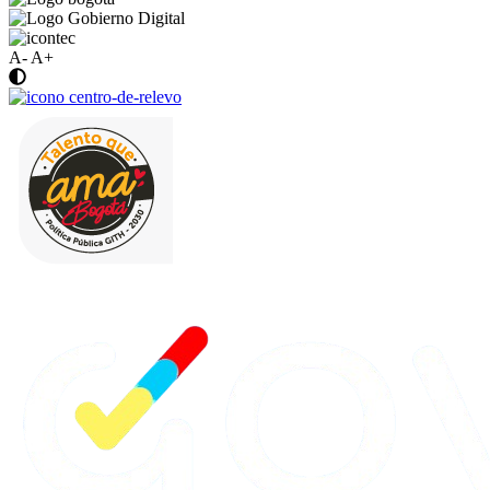
A-
A+