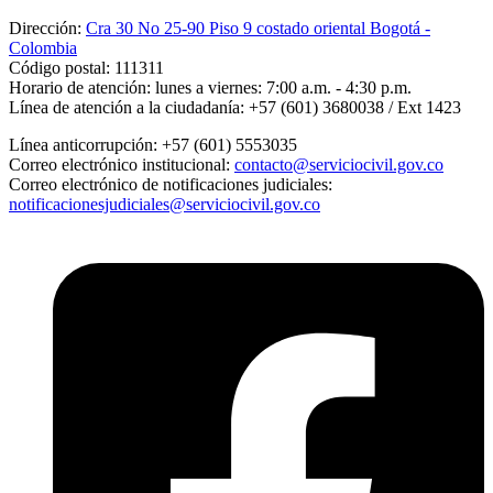
Dirección:
Cra 30 No 25-90 Piso 9 costado oriental Bogotá -
Colombia
Código postal:
111311
Horario de atención:
lunes a viernes: 7:00 a.m. - 4:30 p.m.
Línea de atención a la ciudadanía:
+57 (601) 3680038 / Ext 1423
Línea anticorrupción:
+57 (601) 5553035
Correo electrónico institucional:
contacto@serviciocivil.gov.co
Correo electrónico de notificaciones judiciales:
notificacionesjudiciales@serviciocivil.gov.co