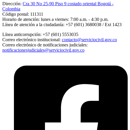
Dirección:
Cra 30 No 25-90 Piso 9 costado oriental Bogotá -
Colombia
Código postal:
111311
Horario de atención:
lunes a viernes: 7:00 a.m. - 4:30 p.m.
Línea de atención a la ciudadanía:
+57 (601) 3680038 / Ext 1423
Línea anticorrupción:
+57 (601) 5553035
Correo electrónico institucional:
contacto@serviciocivil.gov.co
Correo electrónico de notificaciones judiciales:
notificacionesjudiciales@serviciocivil.gov.co