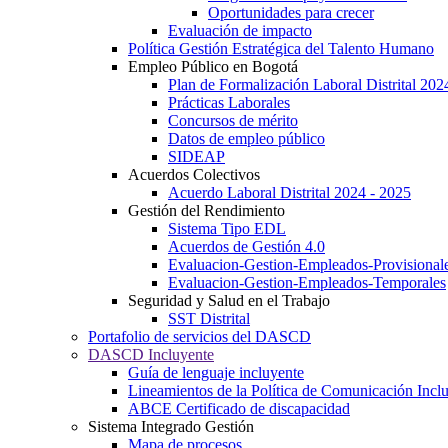
Oportunidades para crecer
Evaluación de impacto
Política Gestión Estratégica del Talento Humano
Empleo Público en Bogotá
Plan de Formalización Laboral Distrital 20
Prácticas Laborales
Concursos de mérito
Datos de empleo público
SIDEAP
Acuerdos Colectivos
Acuerdo Laboral Distrital 2024 - 2025
Gestión del Rendimiento
Sistema Tipo EDL
Acuerdos de Gestión 4.0
Evaluacion-Gestion-Empleados-Provisional
Evaluacion-Gestion-Empleados-Temporales
Seguridad y Salud en el Trabajo
SST Distrital
Portafolio de servicios del DASCD
DASCD Incluyente
Guía de lenguaje incluyente
Lineamientos de la Política de Comunicación Incl
ABCE Certificado de discapacidad
Sistema Integrado Gestión
Mapa de procesos