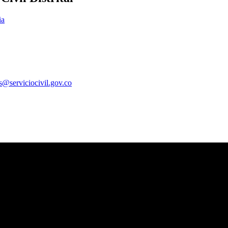
ia
es@serviciocivil.gov.co