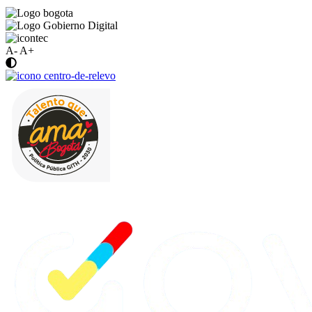
A-
A+