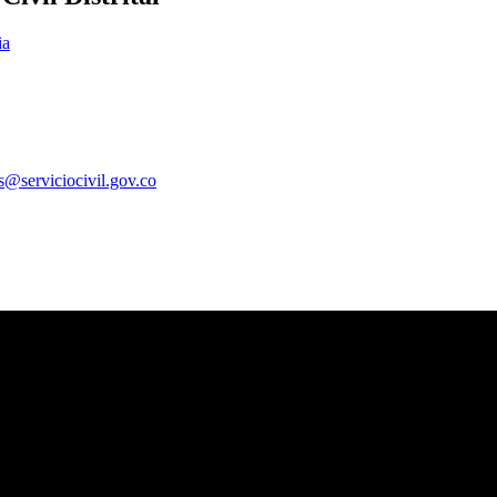
ia
es@serviciocivil.gov.co