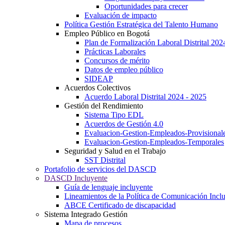
Oportunidades para crecer
Evaluación de impacto
Política Gestión Estratégica del Talento Humano
Empleo Público en Bogotá
Plan de Formalización Laboral Distrital 20
Prácticas Laborales
Concursos de mérito
Datos de empleo público
SIDEAP
Acuerdos Colectivos
Acuerdo Laboral Distrital 2024 - 2025
Gestión del Rendimiento
Sistema Tipo EDL
Acuerdos de Gestión 4.0
Evaluacion-Gestion-Empleados-Provisional
Evaluacion-Gestion-Empleados-Temporales
Seguridad y Salud en el Trabajo
SST Distrital
Portafolio de servicios del DASCD
DASCD Incluyente
Guía de lenguaje incluyente
Lineamientos de la Política de Comunicación Incl
ABCE Certificado de discapacidad
Sistema Integrado Gestión
Mapa de procesos