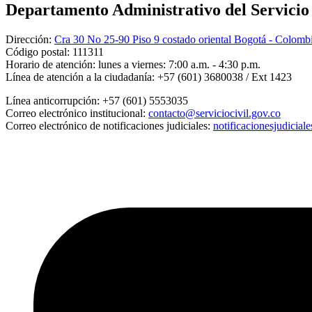
Departamento Administrativo del Servicio C
Dirección:
Cra 30 No 25-90 Piso 9 costado oriental Bogotá - Colomb
Código postal:
111311
Horario de atención:
lunes a viernes: 7:00 a.m. - 4:30 p.m.
Línea de atención a la ciudadanía:
+57 (601) 3680038 / Ext 1423
Línea anticorrupción:
+57 (601) 5553035
Correo electrónico institucional:
contacto@serviciocivil.gov.co
Correo electrónico de notificaciones judiciales:
notificacionesjudicial