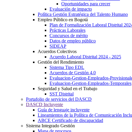
Oportunidades para crecer
Evaluación de impacto
Política Gestión Estratégica del Talento Humano
Empleo Público en Bogotá
Plan de Formalización Laboral Distrital 20
Prácticas Laborales
Concursos de mérito
Datos de empleo público
SIDEAP
Acuerdos Colectivos
Acuerdo Laboral Distrital 2024 - 2025
Gestión del Rendimiento
Sistema Tipo EDL
Acuerdos de Gestión 4.0
Evaluacion-Gestion-Empleados-Provisional
Evaluacion-Gestion-Empleados-Temporales
Seguridad y Salud en el Trabajo
SST Distrital
Portafolio de servicios del DASCD
DASCD Incluyente
Guía de lenguaje incluyente
Lineamientos de la Política de Comunicación Incl
ABCE Certificado de discapacidad
Sistema Integrado Gestión
Mapa de procesos