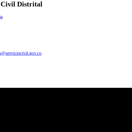
ivil Distrital
ia
es@serviciocivil.gov.co