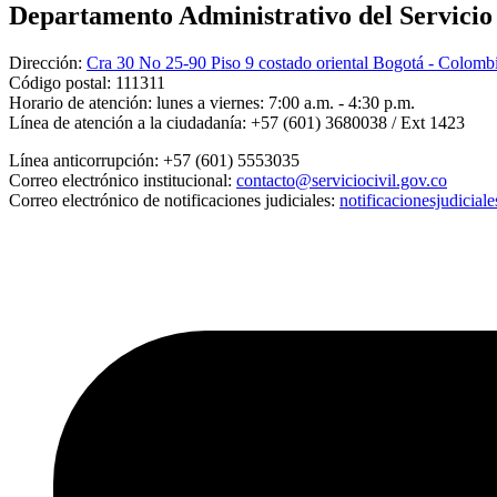
Departamento Administrativo del Servicio C
Dirección:
Cra 30 No 25-90 Piso 9 costado oriental Bogotá - Colomb
Código postal:
111311
Horario de atención:
lunes a viernes: 7:00 a.m. - 4:30 p.m.
Línea de atención a la ciudadanía:
+57 (601) 3680038 / Ext 1423
Línea anticorrupción:
+57 (601) 5553035
Correo electrónico institucional:
contacto@serviciocivil.gov.co
Correo electrónico de notificaciones judiciales:
notificacionesjudicial