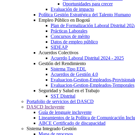
Oportunidades para crecer
Evaluación de impacto
Política Gestión Estratégica del Talento Humano
Empleo Público en Bogotá
Plan de Formalización Laboral Distrital 20
Prácticas Laborales
Concursos de mérito
Datos de empleo público
SIDEAP
Acuerdos Colectivos
Acuerdo Laboral Distrital 2024 - 2025
Gestión del Rendimiento
Sistema Tipo EDL
Acuerdos de Gestión 4.0
Evaluacion-Gestion-Empleados-Provisional
Evaluacion-Gestion-Empleados-Temporales
Seguridad y Salud en el Trabajo
SST Distrital
Portafolio de servicios del DASCD
DASCD Incluyente
Guía de lenguaje incluyente
Lineamientos de la Política de Comunicación Incl
ABCE Certificado de discapacidad
Sistema Integrado Gestión
Mapa de procesos