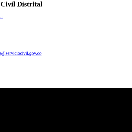
ivil Distrital
ia
es@serviciocivil.gov.co