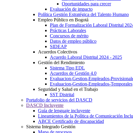
Oportunidades para crecer
Evaluación de impacto
Política Gestión Estratégica del Talento Humano
Empleo Público en Bogotá
Plan de Formalización Laboral Distrital 20
Prácticas Laborales
Concursos de mérito
Datos de empleo público
SIDEAP
Acuerdos Colectivos
Acuerdo Laboral Distrital 2024 - 2025
Gestión del Rendimiento
Sistema Tipo EDL
Acuerdos de Gestión 4.0
Evaluacion-Gestion-Empleados-Provisional
Evaluacion-Gestion-Empleados-Temporales
Seguridad y Salud en el Trabajo
SST Distrital
Portafolio de servicios del DASCD
DASCD Incluyente
Guía de lenguaje incluyente
Lineamientos de la Política de Comunicación Incl
ABCE Certificado de discapacidad
Sistema Integrado Gestión
Mapa de procesos