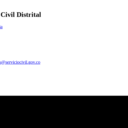
ivil Distrital
ia
es@serviciocivil.gov.co