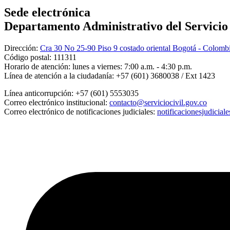
Sede electrónica
Departamento Administrativo del Servicio C
Dirección:
Cra 30 No 25-90 Piso 9 costado oriental Bogotá - Colomb
Código postal:
111311
Horario de atención:
lunes a viernes: 7:00 a.m. - 4:30 p.m.
Línea de atención a la ciudadanía:
+57 (601) 3680038 / Ext 1423
Línea anticorrupción:
+57 (601) 5553035
Correo electrónico institucional:
contacto@serviciocivil.gov.co
Correo electrónico de notificaciones judiciales:
notificacionesjudicial