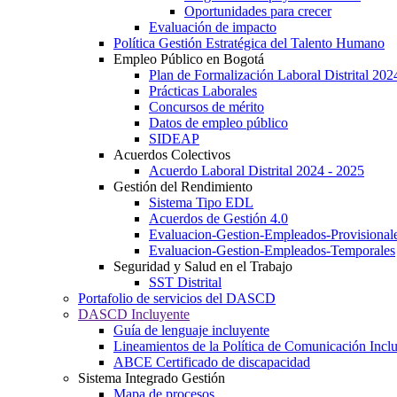
Oportunidades para crecer
Evaluación de impacto
Política Gestión Estratégica del Talento Humano
Empleo Público en Bogotá
Plan de Formalización Laboral Distrital 20
Prácticas Laborales
Concursos de mérito
Datos de empleo público
SIDEAP
Acuerdos Colectivos
Acuerdo Laboral Distrital 2024 - 2025
Gestión del Rendimiento
Sistema Tipo EDL
Acuerdos de Gestión 4.0
Evaluacion-Gestion-Empleados-Provisional
Evaluacion-Gestion-Empleados-Temporales
Seguridad y Salud en el Trabajo
SST Distrital
Portafolio de servicios del DASCD
DASCD Incluyente
Guía de lenguaje incluyente
Lineamientos de la Política de Comunicación Incl
ABCE Certificado de discapacidad
Sistema Integrado Gestión
Mapa de procesos