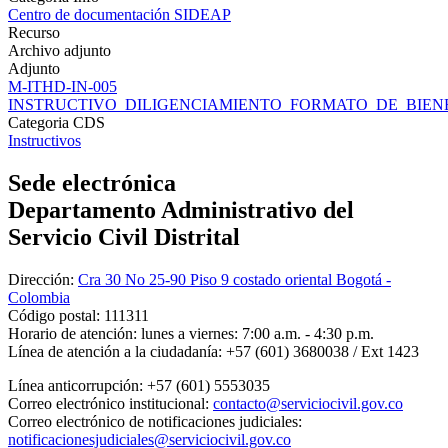
Centro de documentación SIDEAP
Recurso
Archivo adjunto
Adjunto
M-ITHD-IN-005
INSTRUCTIVO_DILIGENCIAMIENTO_FORMATO_DE_BIENES
Categoria CDS
Instructivos
Sede electrónica
Departamento Administrativo del
Servicio Civil Distrital
Dirección:
Cra 30 No 25-90 Piso 9 costado oriental Bogotá -
Colombia
Código postal:
111311
Horario de atención:
lunes a viernes: 7:00 a.m. - 4:30 p.m.
Línea de atención a la ciudadanía:
+57 (601) 3680038 / Ext 1423
Línea anticorrupción:
+57 (601) 5553035
Correo electrónico institucional:
contacto@serviciocivil.gov.co
Correo electrónico de notificaciones judiciales:
notificacionesjudiciales@serviciocivil.gov.co