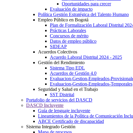
Oportunidades para crecer
Evaluación de impacto
Política Gestión Estratégica del Talento Humano
Empleo Público en Bogotá
Plan de Formalización Laboral Distrital 20
Prácticas Laborales
Concursos de mérito
Datos de empleo público
SIDEAP
Acuerdos Colectivos
Acuerdo Laboral Distrital 2024 - 2025
Gestión del Rendimiento
Sistema Tipo EDL
Acuerdos de Gestión 4.0
Evaluacion-Gestion-Empleados-Provisional
Evaluacion-Gestion-Empleados-Temporales
Seguridad y Salud en el Trabajo
SST Distrital
Portafolio de servicios del DASCD
DASCD Incluyente
Guía de lenguaje incluyente
Lineamientos de la Política de Comunicación Incl
ABCE Certificado de discapacidad
Sistema Integrado Gestión
Mapa de procesos