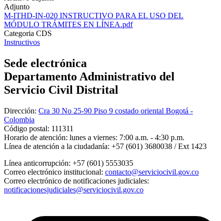
Adjunto
M-ITHD-IN-020 INSTRUCTIVO PARA EL USO DEL
MÓDULO TRÁMITES EN LÍNEA.pdf
Categoria CDS
Instructivos
Sede electrónica
Departamento Administrativo del
Servicio Civil Distrital
Dirección:
Cra 30 No 25-90 Piso 9 costado oriental Bogotá -
Colombia
Código postal:
111311
Horario de atención:
lunes a viernes: 7:00 a.m. - 4:30 p.m.
Línea de atención a la ciudadanía:
+57 (601) 3680038 / Ext 1423
Línea anticorrupción:
+57 (601) 5553035
Correo electrónico institucional:
contacto@serviciocivil.gov.co
Correo electrónico de notificaciones judiciales:
notificacionesjudiciales@serviciocivil.gov.co