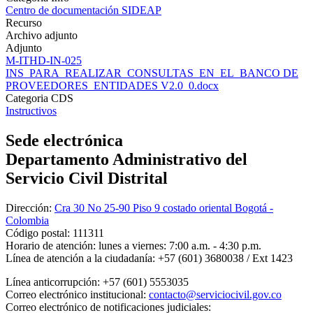
Centro de documentación SIDEAP
Recurso
Archivo adjunto
Adjunto
M-ITHD-IN-025
INS_PARA_REALIZAR_CONSULTAS_EN_EL_BANCO DE
PROVEEDORES_ENTIDADES V2.0_0.docx
Categoria CDS
Instructivos
Sede electrónica
Departamento Administrativo del
Servicio Civil Distrital
Dirección:
Cra 30 No 25-90 Piso 9 costado oriental Bogotá -
Colombia
Código postal:
111311
Horario de atención:
lunes a viernes: 7:00 a.m. - 4:30 p.m.
Línea de atención a la ciudadanía:
+57 (601) 3680038 / Ext 1423
Línea anticorrupción:
+57 (601) 5553035
Correo electrónico institucional:
contacto@serviciocivil.gov.co
Correo electrónico de notificaciones judiciales: