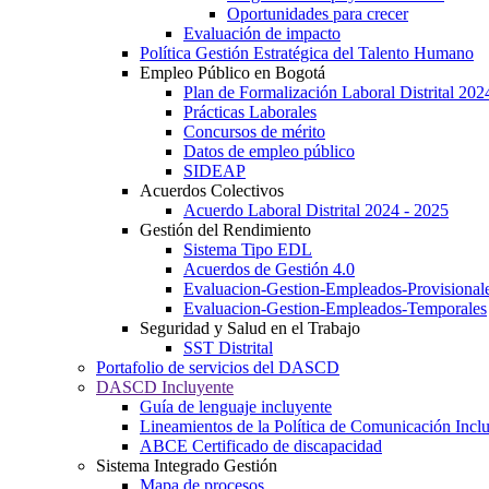
Oportunidades para crecer
Evaluación de impacto
Política Gestión Estratégica del Talento Humano
Empleo Público en Bogotá
Plan de Formalización Laboral Distrital 20
Prácticas Laborales
Concursos de mérito
Datos de empleo público
SIDEAP
Acuerdos Colectivos
Acuerdo Laboral Distrital 2024 - 2025
Gestión del Rendimiento
Sistema Tipo EDL
Acuerdos de Gestión 4.0
Evaluacion-Gestion-Empleados-Provisional
Evaluacion-Gestion-Empleados-Temporales
Seguridad y Salud en el Trabajo
SST Distrital
Portafolio de servicios del DASCD
DASCD Incluyente
Guía de lenguaje incluyente
Lineamientos de la Política de Comunicación Incl
ABCE Certificado de discapacidad
Sistema Integrado Gestión
Mapa de procesos