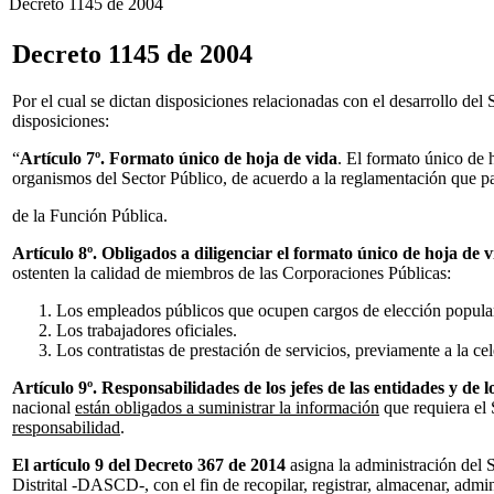
Decreto 1145 de 2004
Decreto 1145 de 2004
Por el cual se dictan disposiciones relacionadas con el desarrollo de
disposiciones:
“
Artículo 7º. Formato único de hoja de vida
. El formato único de h
organismos del Sector Público, de acuerdo a la reglamentación que pa
de la Función Pública.
Artículo 8º. Obligados a diligenciar el formato único de hoja de 
ostenten la calidad de miembros de las Corporaciones Públicas:
Los empleados públicos que ocupen cargos de elección popular,
Los trabajadores oficiales.
Los contratistas de prestación de servicios, previamente a la ce
Artículo 9º. Responsabilidades de los jefes de las entidades y de 
nacional
están obligados a suministrar la información
que requiera el
responsabilidad
.
El artículo 9 del Decreto 367 de 2014
asigna la administración del 
Distrital -DASCD-, con el fin de recopilar, registrar, almacenar, admi