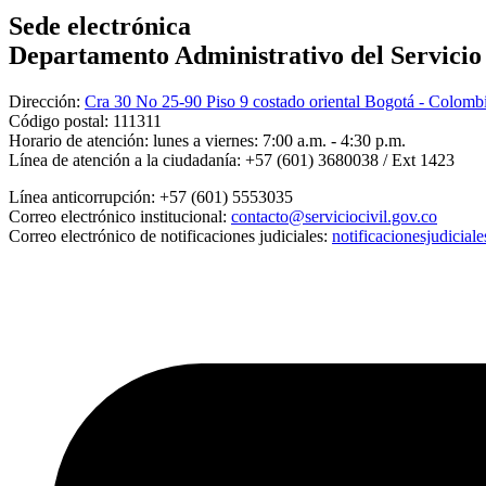
Sede electrónica
Departamento Administrativo del Servicio C
Dirección:
Cra 30 No 25-90 Piso 9 costado oriental Bogotá - Colomb
Código postal:
111311
Horario de atención:
lunes a viernes: 7:00 a.m. - 4:30 p.m.
Línea de atención a la ciudadanía:
+57 (601) 3680038 / Ext 1423
Línea anticorrupción:
+57 (601) 5553035
Correo electrónico institucional:
contacto@serviciocivil.gov.co
Correo electrónico de notificaciones judiciales:
notificacionesjudicial