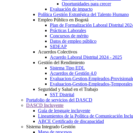
Oportunidades para crecer
Evaluación de impacto
Política Gestión Estratégica del Talento Humano
Empleo Público en Bogotá
Plan de Formalización Laboral Distrital 20
Prácticas Laborales
Concursos de mérito
Datos de empleo público
SIDEAP
Acuerdos Colectivos
Acuerdo Laboral Distrital 2024 - 2025
Gestión del Rendimiento
Sistema Tipo EDL
Acuerdos de Gestión 4.0
Evaluacion-Gestion-Empleados-Provisional
Evaluacion-Gestion-Empleados-Temporales
Seguridad y Salud en el Trabajo
SST Distrital
Portafolio de servicios del DASCD
DASCD Incluyente
Guía de lenguaje incluyente
Lineamientos de la Política de Comunicación Incl
ABCE Certificado de discapacidad
Sistema Integrado Gestión
Mapa de procesos