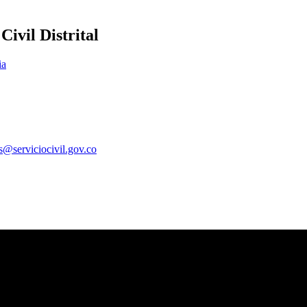
ivil Distrital
ia
es@serviciocivil.gov.co