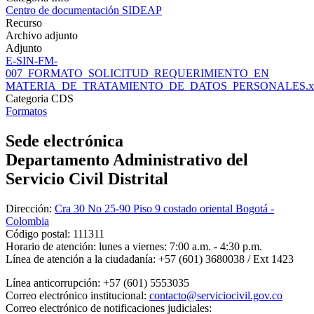
Centro de documentación SIDEAP
Recurso
Archivo adjunto
Adjunto
E-SIN-FM-
007_FORMATO_SOLICITUD_REQUERIMIENTO_EN
MATERIA_DE_TRATAMIENTO_DE_DATOS_PERSONALES.xl
Categoria CDS
Formatos
Sede electrónica
Departamento Administrativo del
Servicio Civil Distrital
Dirección:
Cra 30 No 25-90 Piso 9 costado oriental Bogotá -
Colombia
Código postal:
111311
Horario de atención:
lunes a viernes: 7:00 a.m. - 4:30 p.m.
Línea de atención a la ciudadanía:
+57 (601) 3680038 / Ext 1423
Línea anticorrupción:
+57 (601) 5553035
Correo electrónico institucional:
contacto@serviciocivil.gov.co
Correo electrónico de notificaciones judiciales: