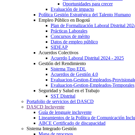
Oportunidades para crecer
Evaluación de impacto
Política Gestión Estratégica del Talento Humano
Empleo Público en Bogotá
Plan de Formalización Laboral Distrital 20
Prácticas Laborales
Concursos de mérito
Datos de empleo público
SIDEAP
Acuerdos Colectivos
Acuerdo Laboral Distrital 2024 - 2025
Gestión del Rendimiento
Sistema Tipo EDL
Acuerdos de Gestión 4.0
Evaluacion-Gestion-Empleados-Provisional
Evaluacion-Gestion-Empleados-Temporales
Seguridad y Salud en el Trabajo
SST Distrital
Portafolio de servicios del DASCD
DASCD Incluyente
Guía de lenguaje incluyente
Lineamientos de la Política de Comunicación Incl
ABCE Certificado de discapacidad
Sistema Integrado Gestión
Mapa de procesos