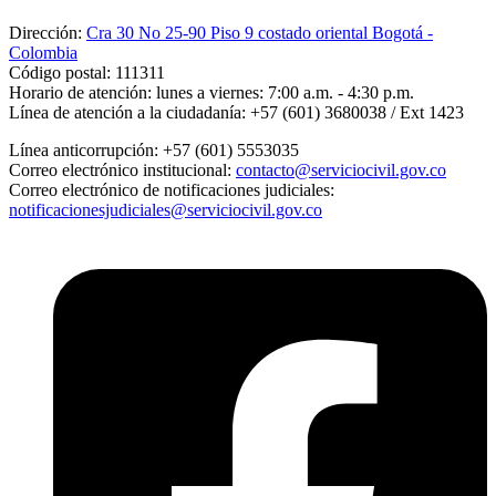
Dirección:
Cra 30 No 25-90 Piso 9 costado oriental Bogotá -
Colombia
Código postal:
111311
Horario de atención:
lunes a viernes: 7:00 a.m. - 4:30 p.m.
Línea de atención a la ciudadanía:
+57 (601) 3680038 / Ext 1423
Línea anticorrupción:
+57 (601) 5553035
Correo electrónico institucional:
contacto@serviciocivil.gov.co
Correo electrónico de notificaciones judiciales:
notificacionesjudiciales@serviciocivil.gov.co