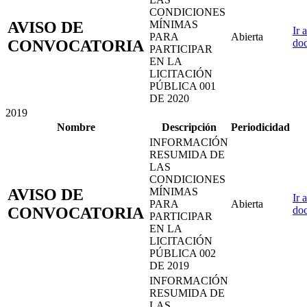
CONDICIONES
AVISO DE
MÍNIMAS
Ir a
PARA
Abierta
CONVOCATORIA
do
PARTICIPAR
EN LA
LICITACIÓN
PÚBLICA 001
DE 2020
2019
Nombre
Descripción
Periodicidad
INFORMACIÓN
RESUMIDA DE
LAS
CONDICIONES
AVISO DE
MÍNIMAS
Ir a
PARA
Abierta
CONVOCATORIA
do
PARTICIPAR
EN LA
LICITACIÓN
PÚBLICA 002
DE 2019
INFORMACIÓN
RESUMIDA DE
LAS