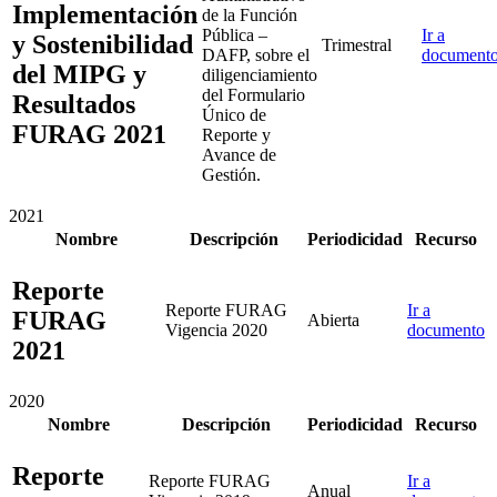
Implementación
de la Función
Pública –
Ir a
y Sostenibilidad
Trimestral
DAFP, sobre el
document
del MIPG y
diligenciamiento
del Formulario
Resultados
Único de
FURAG 2021
Reporte y
Avance de
Gestión.
2021
Nombre
Descripción
Periodicidad
Recurso
Reporte
Reporte FURAG
Ir a
FURAG
Abierta
Vigencia 2020
documento
2021
2020
Nombre
Descripción
Periodicidad
Recurso
Reporte
Reporte FURAG
Ir a
Anual