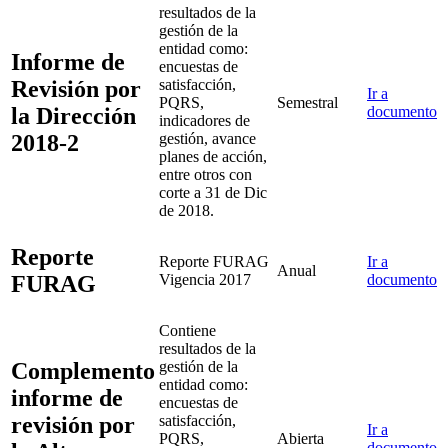
resultados de la
gestión de la
entidad como:
Informe de
encuestas de
Revisión por
satisfacción,
Ir a
PQRS,
Semestral
la Dirección
documento
indicadores de
2018-2
gestión, avance
planes de acción,
entre otros con
corte a 31 de Dic
de 2018.
Reporte
Reporte FURAG
Ir a
Anual
FURAG
Vigencia 2017
documento
Contiene
resultados de la
Complemento
gestión de la
entidad como:
informe de
encuestas de
revisión por
satisfacción,
Ir a
PQRS,
Abierta
documento