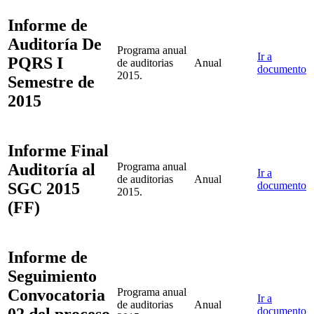
Informe de
Auditoría De
Programa anual
Ir a
PQRS I
de auditorias
Anual
documento
2015.
Semestre de
2015
Informe Final
Auditoría al
Programa anual
Ir a
de auditorias
Anual
SGC 2015
documento
2015.
(FF)
Informe de
Seguimiento
Convocatoria
Programa anual
Ir a
de auditorias
Anual
02 del proceso
documento