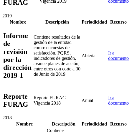
FURAG
Vigencia 2019
documento
2019
Nombre
Descripción
Periodicidad
Recurso
Informe
Contiene resultados de la
de
gestión de la entidad
como: encuestas de
revisión
satisfacción, PQRS,
Ir a
Abierta
por la
indicadores de gestión,
documento
avance planes de acción,
dirección
entre otros con corte a 30
2019-1
de Junio de 2019
Reporte
Reporte FURAG
Ir a
Anual
FURAG
Vigencia 2018
documento
2018
Nombre
Descripción
Periodicidad
Recurso
Contiene