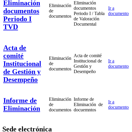
Eliminación
Eliminación
Eliminación
documentos
Ir a
documentos
de
Periodo I / Tabla
documento
documentos
Periodo I
de Valoración
Documental
TVD
Acta de
comité
Acta de comité
Eliminación
Institucional de
Ir a
Institucional
de
Gestión y
documento
documentos
de Gestión y
Desempeño
Desempeño
Informe de
Eliminación
Informe de
Ir a
de
Eliminación de
Eliminación
documento
documentos
docuemntos
Sede electrónica