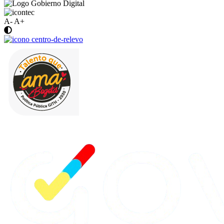
A-
A+