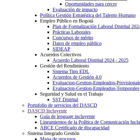
Oportunidades para crecer
Evaluación de impacto
Política Gestión Estratégica del Talento Humano
Empleo Público en Bogotá
Plan de Formalización Laboral Distrital 20
Prácticas Laborales
Concursos de mérito
Datos de empleo público
SIDEAP
Acuerdos Colectivos
Acuerdo Laboral Distrital 2024 - 2025
Gestión del Rendimiento
Sistema Tipo EDL
Acuerdos de Gestión 4.0
Evaluacion-Gestion-Empleados-Provisional
Evaluacion-Gestion-Empleados-Temporales
Seguridad y Salud en el Trabajo
SST Distrital
Portafolio de servicios del DASCD
DASCD Incluyente
Guía de lenguaje incluyente
Lineamientos de la Política de Comunicación Incl
ABCE Certificado de discapacidad
Sistema Integrado Gestión
Mapa de procesos