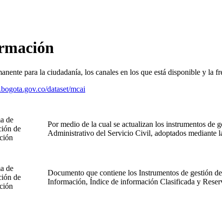
ormación
ente para la ciudadanía, los canales en los que está disponible y la fr
s.bogota.gov.co/dataset/mcai
a de
Por medio de la cual se actualizan los instrumentos de 
ción de
Administrativo del Servicio Civil, adoptados mediante 
ción
a de
Documento que contiene los Instrumentos de gestión de 
ción de
Información, Índice de información Clasificada y Rese
ción