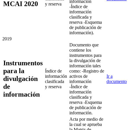
información
MCAI 2020
y reserva
-Índice de
información
clasificada y
reserva -Esquema
de publicación de
información).
2019
Documento que
contiene los
instrumentos para
la divulgación de
Instrumentos
información tales
para la
Índice de
como: -Registro de
información
activos de
Ir a
divulgación
clasificada
información
documento
de
y reserva
-Índice de
información
información
clasificada y
reserva -Esquema
de publicación de
información.
Acta por medio de
la cual se aprueba
la Matriz de