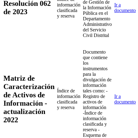
Resolución 062
de Gestión de
información
Ir a
la Información
de 2023
clasificada
documento
Pública en el
y reserva
Departamento
Administrativo
del Servicio
Civil Distrital
Documento
que contiene
los
instrumentos
para la
Matriz de
divulgación de
Caracterización
información
Índice de
tales como: -
de Activos de
información
Registro de
Ir a
Información -
clasificada
activos de
documento
y reserva
información
actualización
-Índice de
2022
información
clasificada y
reserva -
Esquema de