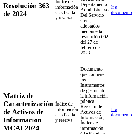
Índice de
Resolución 363
Departamento
información
Ir a
Administrativo
de 2024
clasificada
documento
Del Servicio
y reserva
Civil,
adoptados
mediante la
resolución 062
del 27 de
febrero de
2023
Documento
que contiene
los
Instrumentos
de gestión de
Matriz de
la información
pública:
Caracterización
Índice de
Registro de
información
Ir a
de Activos de
Activos de
clasificada
documento
Información,
Información –
y reserva
Índice de
MCAI 2024
información
Clasificada y