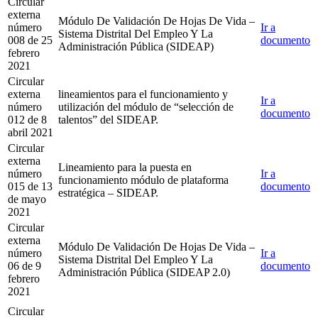
Circular
externa
Módulo De Validación De Hojas De Vida –
número
Ir a
Sistema Distrital Del Empleo Y La
008 de 25
documento
Administración Pública (SIDEAP)
febrero
2021
Circular
externa
lineamientos para el funcionamiento y
Ir a
número
utilización del módulo de “selección de
documento
012 de 8
talentos” del SIDEAP.
abril 2021
Circular
externa
Lineamiento para la puesta en
número
Ir a
funcionamiento módulo de plataforma
015 de 13
documento
estratégica – SIDEAP.
de mayo
2021
Circular
externa
Módulo De Validación De Hojas De Vida –
número
Ir a
Sistema Distrital Del Empleo Y La
06 de 9
documento
Administración Pública (SIDEAP 2.0)
febrero
2021
Circular