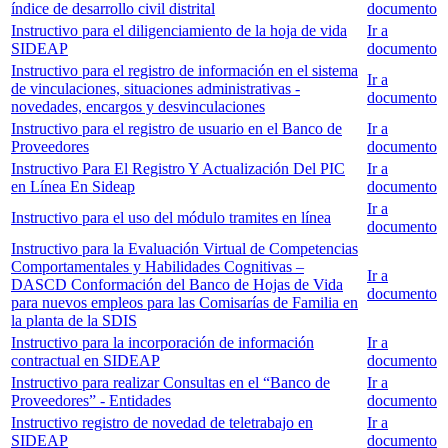
índice de desarrollo civil distrital
documento
Instructivo para el diligenciamiento de la hoja de vida
Ir a
SIDEAP
documento
Instructivo para el registro de información en el sistema
Ir a
de vinculaciones, situaciones administrativas -
documento
novedades, encargos y desvinculaciones
Instructivo para el registro de usuario en el Banco de
Ir a
Proveedores
documento
Instructivo Para El Registro Y Actualización Del PIC
Ir a
en Línea En Sideap
documento
Ir a
Instructivo para el uso del módulo tramites en línea
documento
Instructivo para la Evaluación Virtual de Competencias
Comportamentales y Habilidades Cognitivas –
Ir a
DASCD Conformación del Banco de Hojas de Vida
documento
para nuevos empleos para las Comisarías de Familia en
la planta de la SDIS
Instructivo para la incorporación de información
Ir a
contractual en SIDEAP
documento
Instructivo para realizar Consultas en el “Banco de
Ir a
Proveedores” - Entidades
documento
Instructivo registro de novedad de teletrabajo en
Ir a
SIDEAP
documento