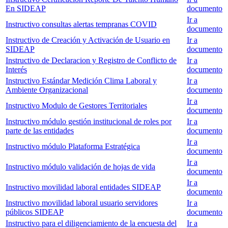
En SIDEAP
documento
Ir a
Instructivo consultas alertas tempranas COVID
documento
Instructivo de Creación y Activación de Usuario en
Ir a
SIDEAP
documento
Instructivo de Declaracion y Registro de Conflicto de
Ir a
Interés
documento
Instructivo Estándar Medición Clima Laboral y
Ir a
Ambiente Organizacional
documento
Ir a
Instructivo Modulo de Gestores Territoriales
documento
Instructivo módulo gestión institucional de roles por
Ir a
parte de las entidades
documento
Ir a
Instructivo módulo Plataforma Estratégica
documento
Ir a
Instructivo módulo validación de hojas de vida
documento
Ir a
Instructivo movilidad laboral entidades SIDEAP
documento
Instructivo movilidad laboral usuario servidores
Ir a
públicos SIDEAP
documento
Instructivo para el diligenciamiento de la encuesta del
Ir a