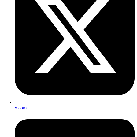
x.com