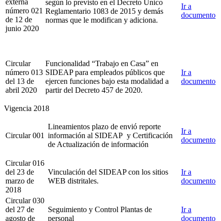
externa
según lo previsto en el Decreto Único
Ir a
número 021
Reglamentario 1083 de 2015 y demás
documento
de 12 de
normas que le modifican y adiciona.
junio 2020
Circular
Funcionalidad “Trabajo en Casa” en
número 013
SIDEAP para empleados públicos que
Ir a
del 13 de
ejercen funciones bajo esta modalidad a
documento
abril 2020
partir del Decreto 457 de 2020.
Vigencia 2018
Lineamientos plazo de envió reporte
Ir a
Circular 001
información al SIDEAP y Certificación
documento
de Actualización de información
Circular 016
del 23 de
Vinculación del SIDEAP con los sitios
Ir a
marzo de
WEB distritales.
documento
2018
Circular 030
del 27 de
Seguimiento y Control Plantas de
Ir a
agosto de
personal
documento