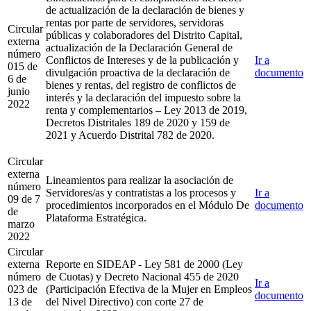
de actualización de la declaración de bienes y
rentas por parte de servidores, servidoras
Circular
públicas y colaboradores del Distrito Capital,
externa
actualización de la Declaración General de
número
Conflictos de Intereses y de la publicación y
Ir a
015 de
divulgación proactiva de la declaración de
documento
6 de
bienes y rentas, del registro de conflictos de
junio
interés y la declaración del impuesto sobre la
2022
renta y complementarios – Ley 2013 de 2019,
Decretos Distritales 189 de 2020 y 159 de
2021 y Acuerdo Distrital 782 de 2020.
Circular
externa
Lineamientos para realizar la asociación de
número
Servidores/as y contratistas a los procesos y
Ir a
09 de 7
procedimientos incorporados en el Módulo De
documento
de
Plataforma Estratégica.
marzo
2022
Circular
externa
Reporte en SIDEAP - Ley 581 de 2000 (Ley
número
de Cuotas) y Decreto Nacional 455 de 2020
Ir a
023 de
(Participación Efectiva de la Mujer en Empleos
documento
13 de
del Nivel Directivo) con corte 27 de