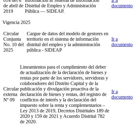
014 del 8
Información al Sistema de Información
Ir a
de abril de
Distrital de Empleo y Administración
documento
2019
Pública — SIDEAP.
Vigencia 2025
Circular
Cargue de datos del modelo de gestores en
Conjunta
territorio en el sistema de información
Ir a
No. 10 del
distrital del empleo y la administración
documento
2025
pública - SIDEAP
Lineamientos para el cumplimiento del deber
de actualización de la declaración de bienes y
rentas por parte de los servidores, servidoras y
colaboradores del Distrito Capital y de la
Circular
publicación y divulgación proactiva de la
Ir a
externa
declaración de bienes y rentas, del registro de
documento
Nº 09
conflictos de interés y la declaración del
impuesto sobre la renta y complementarios –
Ley 2013 de 2019, Decretos Distritales 189 de
2020 y 159 de 2021 y Acuerdo Distrital 782
de 2020.