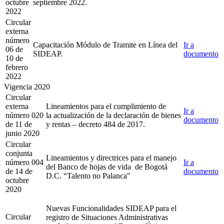
octubre
septiembre 2022.
2022
Circular
externa
número
Capacitación Módulo de Tramite en Línea del
Ir a
06 de
SIDEAP.
documento
10 de
febrero
2022
Vigencia 2020
Circular
externa
Lineamientos para el cumplimiento de
Ir a
número 020
la actualización de la declaración de bienes
documento
de 11 de
y rentas – decreto 484 de 2017.
junio 2020
Circular
conjunta
Lineamientos y directrices para el manejo
número 004
Ir a
del Banco de hojas de vida de Bogotá
de 14 de
documento
D.C. “Talento no Palanca"
octubre
2020
Nuevas Funcionalidades SIDEAP para el
Circular
registro de Situaciones Administrativas