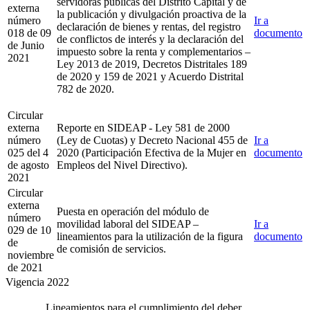
servidoras públicas del Distrito Capital y de
externa
la publicación y divulgación proactiva de la
número
Ir a
declaración de bienes y rentas, del registro
018 de 09
documento
de conflictos de interés y la declaración del
de Junio
impuesto sobre la renta y complementarios –
2021
Ley 2013 de 2019, Decretos Distritales 189
de 2020 y 159 de 2021 y Acuerdo Distrital
782 de 2020.
Circular
externa
Reporte en SIDEAP - Ley 581 de 2000
número
(Ley de Cuotas) y Decreto Nacional 455 de
Ir a
025 del 4
2020 (Participación Efectiva de la Mujer en
documento
de agosto
Empleos del Nivel Directivo).
2021
Circular
externa
Puesta en operación del módulo de
número
movilidad laboral del SIDEAP –
Ir a
029 de 10
lineamientos para la utilización de la figura
documento
de
de comisión de servicios.
noviembre
de 2021
Vigencia 2022
Lineamientos para el cumplimiento del deber